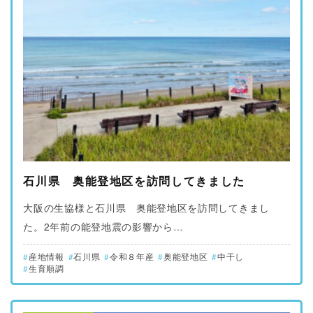
石川県 奥能登地区を訪問してきました
大阪の生協様と石川県 奥能登地区を訪問してきまし
た。2年前の能登地震の影響から…
産地情報
石川県
令和８年産
奥能登地区
中干し
生育順調