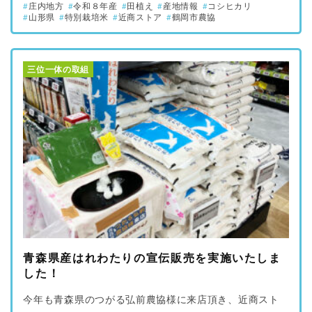
庄内地方
令和８年産
田植え
産地情報
コシヒカリ
山形県
特別栽培米
近商ストア
鶴岡市農協
三位一体の取組
青森県産はれわたりの宣伝販売を実施いたしま
した！
今年も青森県のつがる弘前農協様に来店頂き、近商スト