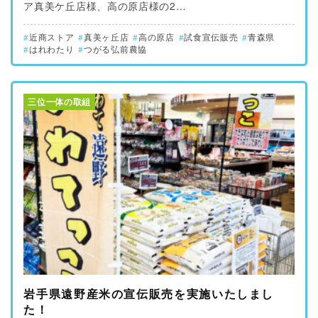
ア真美ケ丘店様、高の原店様の2…
近商ストア
真美ヶ丘店
高の原店
試食宣伝販売
青森県
はれわたり
つがる弘前農協
三位一体の取組
岩手県遠野産米の宣伝販売を実施いたしまし
た！