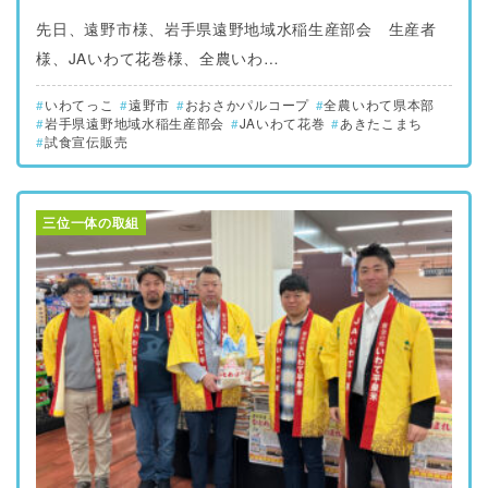
先日、遠野市様、岩手県遠野地域水稲生産部会 生産者
様、JAいわて花巻様、全農いわ…
いわてっこ
遠野市
おおさかパルコープ
全農いわて県本部
岩手県遠野地域水稲生産部会
JAいわて花巻
あきたこまち
試食宣伝販売
三位一体の取組