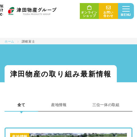
: Undefined array key "tag" in
Warning
/home/union006/ricefriend.com/public_html/wp/wp-
オンライン
お問い
on line
content/themes/uniontheme/archive.php
5
MENU
ショップ
合わせ
ホーム
>
讃岐富士
三位一体の取り組み
産地・生産者
最新情報
津田物産の取り組み最新情報
津田物産グループ
商品紹介
販売者・消費者
会社概要
全て
産地情報
三位一体の取組
コンセプト
サステナビリティ
産地情報