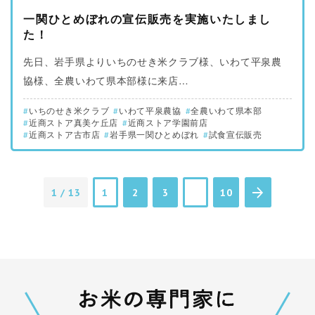
一関ひとめぼれの宣伝販売を実施いたしまし
た！
先日、岩手県よりいちのせき米クラブ様、いわて平泉農
協様、全農いわて県本部様に来店…
いちのせき米クラブ
いわて平泉農協
全農いわて県本部
近商ストア真美ケ丘店
近商ストア学園前店
近商ストア古市店
岩手県一関ひとめぼれ
試食宣伝販売
1 / 13
1
2
3
10