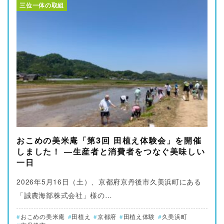
三位一体の取組
おこめの美米庵「第3回 田植え体験会」を開催
しました！ ―生産者と消費者をつなぐ美味しい
一日
2026年5月16日（土）、京都府京丹後市久美浜町にある
「誠農海部株式会社」様の…
おこめの美米庵
田植え
京都府
田植え体験
久美浜町