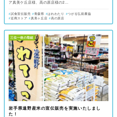
ア真美ケ丘店様、高の原店様の2…
試食宣伝販売
青森県
はれわたり
つがる弘前農協
近商ストア
真美ヶ丘店
高の原店
三位一体の取組
岩手県遠野産米の宣伝販売を実施いたしまし
た！