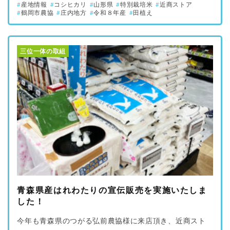
産地情報
コシヒカリ
山形県
特別栽培米
近商ストア
鶴岡市農協
庄内地方
令和８年産
田植え
三位一体の取組
青森県産はれわたりの宣伝販売を実施いたしま
した！
今年も青森県のつがる弘前農協様に来店頂き、近商スト