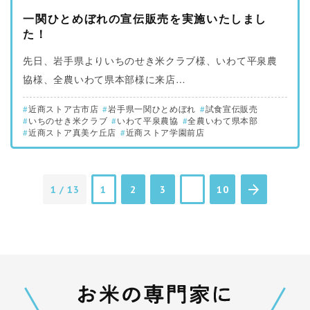
一関ひとめぼれの宣伝販売を実施いたしまし
た！
先日、岩手県よりいちのせき米クラブ様、いわて平泉農
協様、全農いわて県本部様に来店…
近商ストア古市店
岩手県一関ひとめぼれ
試食宣伝販売
いちのせき米クラブ
いわて平泉農協
全農いわて県本部
近商ストア真美ケ丘店
近商ストア学園前店
1 / 13
1
2
3
10