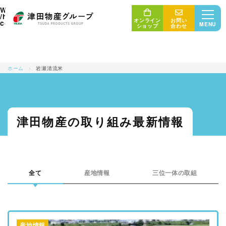
: Undefined array key "tag" in
Warning
/home/union006/ricefriend.com/public_html/wp/wp-
オンライン
お問い
on line
content/themes/uniontheme/archive.php
5
MENU
ショップ
合わせ
ホーム
>
岩瀬清流米
三位一体の取り組み
産地・生産者
最新情報
津田物産の取り組み最新情報
津田物産グループ
商品紹介
販売者・消費者
会社概要
全て
産地情報
三位一体の取組
コンセプト
サステナビリティ
産地情報