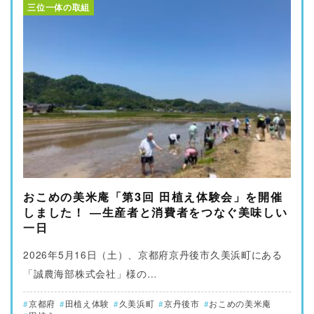
三位一体の取組
おこめの美米庵「第3回 田植え体験会」を開催
しました！ ―生産者と消費者をつなぐ美味しい
一日
2026年5月16日（土）、京都府京丹後市久美浜町にある
「誠農海部株式会社」様の…
京都府
田植え体験
久美浜町
京丹後市
おこめの美米庵