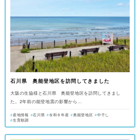
石川県 奥能登地区を訪問してきました
大阪の生協様と石川県 奥能登地区を訪問してきまし
た。2年前の能登地震の影響から…
産地情報
石川県
令和８年産
奥能登地区
中干し
生育順調