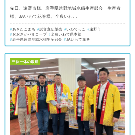
先日、遠野市様、岩手県遠野地域水稲生産部会 生産者
様、JAいわて花巻様、全農いわ…
あきたこまち
試食宣伝販売
いわてっこ
遠野市
おおさかパルコープ
全農いわて県本部
岩手県遠野地域水稲生産部会
JAいわて花巻
三位一体の取組