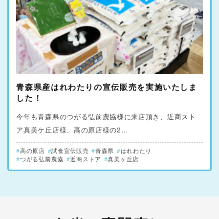
青森県産はれわたりの宣伝販売を実施いたしま
した！
今年も青森県のつがる弘前農協様に来店頂き、近商スト
ア真美ケ丘店様、高の原店様の2…
高の原店
試食宣伝販売
青森県
はれわたり
つがる弘前農協
近商ストア
真美ヶ丘店