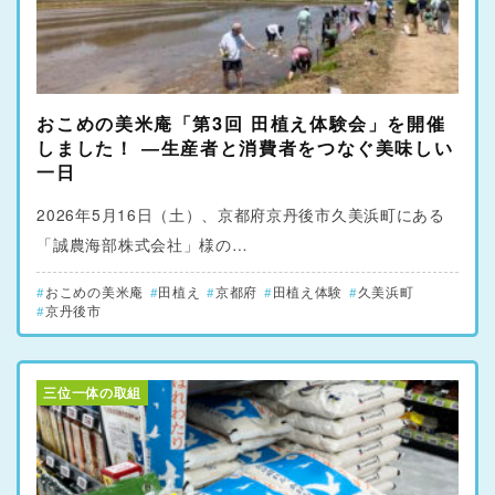
おこめの美米庵「第3回 田植え体験会」を開催
しました！ ―生産者と消費者をつなぐ美味しい
一日
2026年5月16日（土）、京都府京丹後市久美浜町にある
「誠農海部株式会社」様の…
おこめの美米庵
田植え
京都府
田植え体験
久美浜町
京丹後市
三位一体の取組