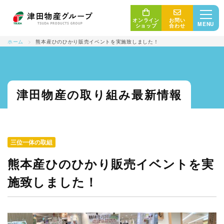
オンライン
お問い
MENU
ショップ
合わせ
ホーム
>
熊本産ひのひかり販売イベントを実施致しました！
三位一体の取り組み
津田物産の取り組み最新情報
産地・生産者
最新情報
津田物産グループ
商品紹介
三位一体の取組
販売者・消費者
熊本産ひのひかり販売イベントを実
会社概要
施致しました！
コンセプト
サステナビリティ