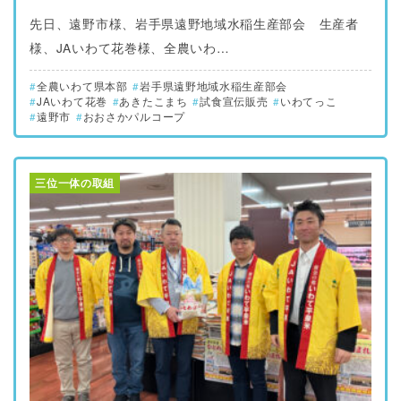
先日、遠野市様、岩手県遠野地域水稲生産部会 生産者
様、JAいわて花巻様、全農いわ…
全農いわて県本部
岩手県遠野地域水稲生産部会
JAいわて花巻
あきたこまち
試食宣伝販売
いわてっこ
遠野市
おおさかパルコープ
三位一体の取組