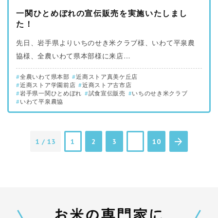
一関ひとめぼれの宣伝販売を実施いたしまし
た！
先日、岩手県よりいちのせき米クラブ様、いわて平泉農
協様、全農いわて県本部様に来店…
全農いわて県本部
近商ストア真美ケ丘店
近商ストア学園前店
近商ストア古市店
岩手県一関ひとめぼれ
試食宣伝販売
いちのせき米クラブ
いわて平泉農協
1 / 13
1
2
3
10