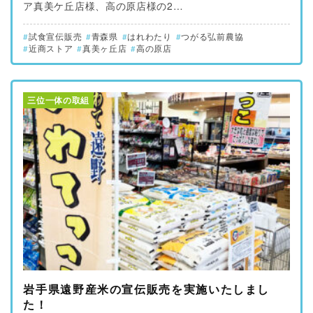
ア真美ケ丘店様、高の原店様の2…
試食宣伝販売
青森県
はれわたり
つがる弘前農協
近商ストア
真美ヶ丘店
高の原店
三位一体の取組
岩手県遠野産米の宣伝販売を実施いたしまし
た！