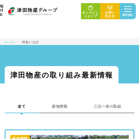
: Undefined array key "tag" in
Warning
/home/union006/ricefriend.com/public_html/wp/wp-
オンライン
お問い
on line
content/themes/uniontheme/archive.php
5
MENU
ショップ
合わせ
ホーム
>
特急いなほ
三位一体の取り組み
産地・生産者
最新情報
津田物産の取り組み最新情報
津田物産グループ
商品紹介
販売者・消費者
会社概要
全て
産地情報
三位一体の取組
コンセプト
サステナビリティ
産地情報