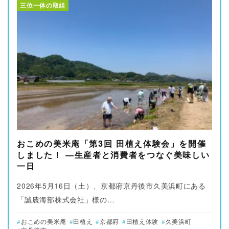
三位一体の取組
おこめの美米庵「第3回 田植え体験会」を開催
しました！ ―生産者と消費者をつなぐ美味しい
一日
2026年5月16日（土）、京都府京丹後市久美浜町にある
「誠農海部株式会社」様の…
おこめの美米庵
田植え
京都府
田植え体験
久美浜町