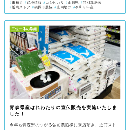
田植え
産地情報
コシヒカリ
山形県
特別栽培米
近商ストア
鶴岡市農協
庄内地方
令和８年産
三位一体の取組
青森県産はれわたりの宣伝販売を実施いたしま
した！
今年も青森県のつがる弘前農協様に来店頂き、近商スト