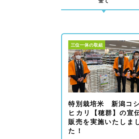
全て
コンセプト
サステナビリティ
三位一体の取組
ブログ
プライバシーポリシー
特別栽培米 新潟コ
ヒカリ【穂群】の宣
販売を実施いたしま
た！