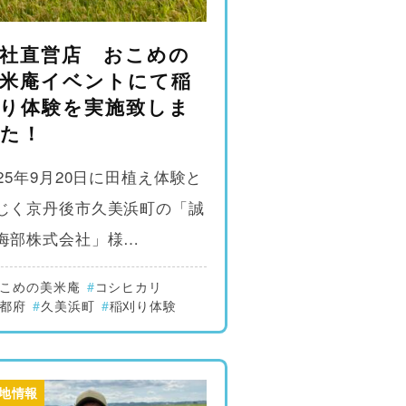
社直営店 おこめの
米庵イベントにて稲
り体験を実施致しま
た！
025年9月20日に田植え体験と
じく京丹後市久美浜町の「誠
海部株式会社」様…
こめの美米庵
コシヒカリ
都府
久美浜町
稲刈り体験
地情報