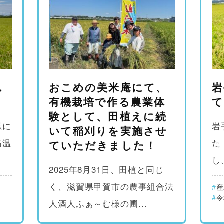
し
おこめの美米庵にて、
岩
有機栽培で作る農業体
て
験として、田植えに続
県に
岩
いて稲刈りを実施させ
高温
た
ていただきました！
し
2025年8月31日、田植と同じ
く、滋賀県甲賀市の農事組合法
産
令
人酒人ふぁ～む様の圃…