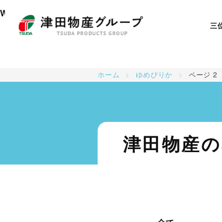
: Undefined array key "tag" in
Warning
/home/union00
三
ホーム
>
ゆめぴりか
>
ページ 2
三位一体の取り組み
産地・生産者
最新情報
津田物産の
津田物産グループ
商品紹介
販売者・消費者
会社概要