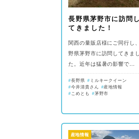
長野県茅野市に訪問
てきました！
関西の量販店様にご同行し
野県茅野市に訪問してきま
た。近年は猛暑の影響で…
長野県
ミルキークイーン
今井清貴さん
産地情報
こめとも
茅野市
産地情報