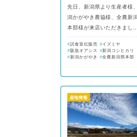
先日、新潟県より生産者様
潟かがやき農協様、全農新
本部様が来店いただきまし
試食宣伝販売
イズミヤ
阪急オアシス
新潟コシヒカリ
新潟かがやき
全農新潟県本部
産地情報