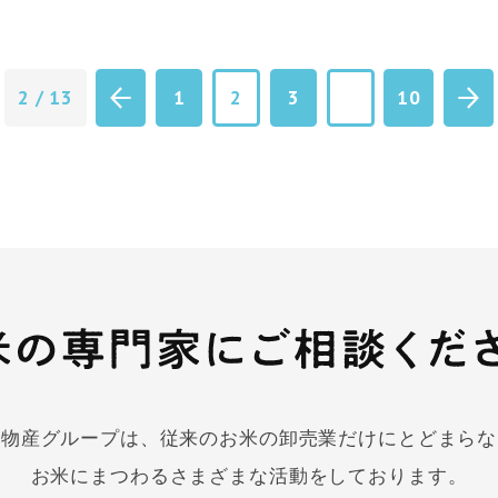
2 / 13
1
2
3
10
田物産グループは、従来のお米の卸売業だけにとどまらな
お米にまつわるさまざまな活動をしております。