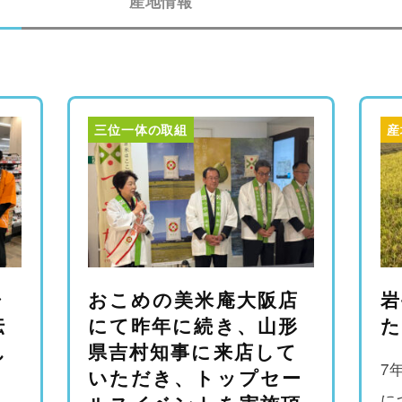
産地情報
三位一体の取組
産
シ
おこめの美米庵大阪店
岩
伝
にて昨年に続き、山形
た
し
県吉村知事に来店して
7
いただき、トップセー
に