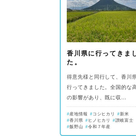
香川県に行ってきま
た。
得意先様と同行して、香川
行ってきました。全国的な
の影響があり、既に収…
産地情報
コシヒカリ
新米
香川県
ヒノヒカリ
讃岐富士
飯野山
令和７年産