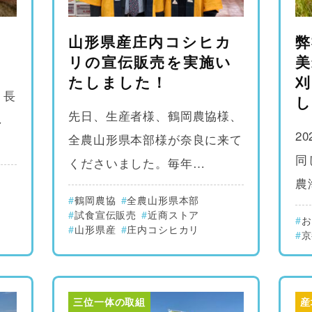
し
山形県産庄内コシヒカ
弊
リの宣伝販売を実施い
美
たしました！
刈
、長
し
先日、生産者様、鶴岡農協様、
し
2
全農山形県本部様が奈良に来て
同
くださいました。毎年…
農
鶴岡農協
全農山形県本部
試食宣伝販売
近商ストア
お
山形県産
庄内コシヒカリ
京
三位一体の取組
産