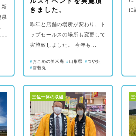
ルスイベントを実施頂
、新
きました。
に
潟県
昨年と店舗の場所が変わり、ト
…
ップセールスの場所も変更して
実施致しました。 今年も…
おこめの美米庵
山形県
つや姫
雪若丸
三位一体の取組
三