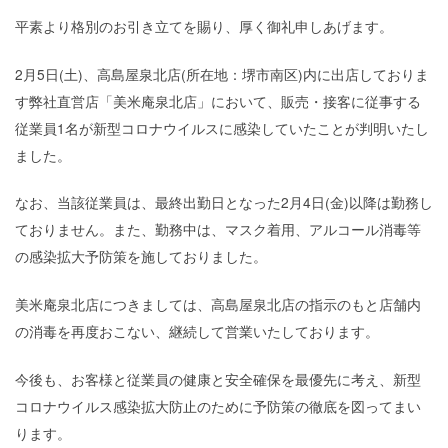
平素より格別のお引き立てを賜り、厚く御礼申しあげます。
ブログ
2月5日(土)、高島屋泉北店(所在地：堺市南区)内に出店しておりま
す弊社直営店「美米庵泉北店」において、販売・接客に従事する
従業員1名が新型コロナウイルスに感染していたことが判明いたし
プライバシーポリシー
ました。
なお、当該従業員は、最終出勤日となった2月4日(金)以降は勤務し
ておりません。また、勤務中は、マスク着用、アルコール消毒等
の感染拡大予防策を施しておりました。
美米庵泉北店につきましては、高島屋泉北店の指示のもと店舗内
の消毒を再度おこない、継続して営業いたしております。
今後も、お客様と従業員の健康と安全確保を最優先に考え、新型
コロナウイルス感染拡大防止のために予防策の徹底を図ってまい
ります。