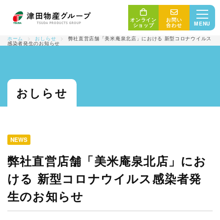
オンライン
お問い
MENU
ショップ
合わせ
ホーム
>
おしらせ
>
弊社直営店舗「美米庵泉北店」における 新型コロナウイルス
感染者発生のお知らせ
三位一体の取り組み
おしらせ
産地・生産者
最新情報
津田物産グループ
商品紹介
NEWS
販売者・消費者
弊社直営店舗「美米庵泉北店」にお
会社概要
ける 新型コロナウイルス感染者発
コンセプト
生のお知らせ
サステナビリティ