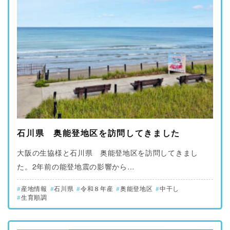
石川県 奥能登地区を訪問してきました
大阪の生協様と石川県 奥能登地区を訪問してきまし
た。2年前の能登地震の影響から…
産地情報
石川県
令和８年産
奥能登地区
中干し
生育順調