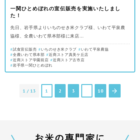
一関ひとめぼれの宣伝販売を実施いたしまし
た！
先日、岩手県よりいちのせき米クラブ様、いわて平泉農
協様、全農いわて県本部様に来店…
試食宣伝販売
いちのせき米クラブ
いわて平泉農協
全農いわて県本部
近商ストア真美ケ丘店
近商ストア学園前店
近商ストア古市店
岩手県一関ひとめぼれ
1 / 13
1
2
3
10