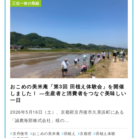
三位一体の取組
おこめの美米庵「第3回 田植え体験会」を開催
しました！ ―生産者と消費者をつなぐ美味しい
一日
2026年5月16日（土）、京都府京丹後市久美浜町にある
「誠農海部株式会社」様の…
京丹後市
おこめの美米庵
田植え
京都府
田植え体験