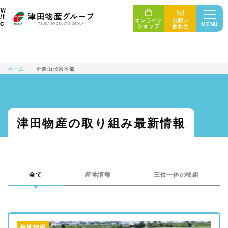
: Undefined array key "tag" in
Warning
/home/union006/ricefriend.com/public_html/wp/wp-
オンライン
お問い
on line
content/themes/uniontheme/archive.php
5
MENU
ショップ
合わせ
ホーム
>
全農山形県本部
三位一体の取り組み
産地・生産者
最新情報
津田物産の取り組み最新情報
津田物産グループ
商品紹介
販売者・消費者
会社概要
全て
産地情報
三位一体の取組
コンセプト
サステナビリティ
産地情報