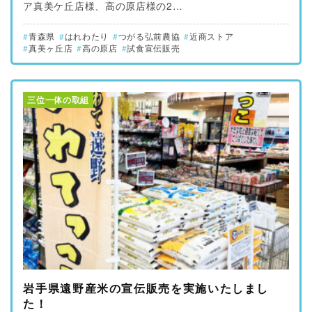
ア真美ケ丘店様、高の原店様の2…
青森県
はれわたり
つがる弘前農協
近商ストア
真美ヶ丘店
高の原店
試食宣伝販売
三位一体の取組
岩手県遠野産米の宣伝販売を実施いたしまし
た！