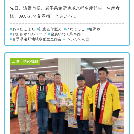
先日、遠野市様、岩手県遠野地域水稲生産部会 生産者
様、JAいわて花巻様、全農いわ…
あきたこまち
試食宣伝販売
いわてっこ
遠野市
おおさかパルコープ
全農いわて県本部
岩手県遠野地域水稲生産部会
JAいわて花巻
三位一体の取組