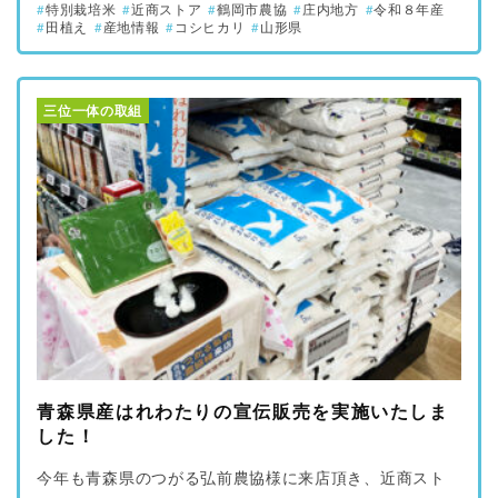
特別栽培米
近商ストア
鶴岡市農協
庄内地方
令和８年産
田植え
産地情報
コシヒカリ
山形県
三位一体の取組
青森県産はれわたりの宣伝販売を実施いたしま
した！
今年も青森県のつがる弘前農協様に来店頂き、近商スト