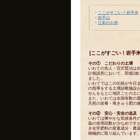
・
ここがすごい！岩手米
・
岩手山
・
江刺のお米
[ここがすごい！岩手米
その① こだわりの土壌
いわての先人・宮沢賢治は
計相談所において、田畑1枚
ました。
いわてではこの伝統が今日
の指導をする土壌診断施設
せんをもとに地区ごとの土
また、いわては全国有数の
天然の栄養・堆きゅう肥の
その② 安心・安全の追及
いわては爽やかな気候条件
薬の使用回数が少なめです
き化学肥料の窒素成分・農薬
積極的に取り組んでいます