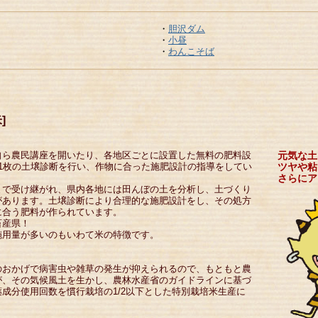
・
胆沢ダム
・
小昼
・
わんこそば
]
自ら農民講座を開いたり、各地区ごとに設置した無料の肥料設
元気な土
1枚の土壌診断を行い、作物に合った施肥設計の指導をしてい
ツヤや粘
さらにア
まで受け継がれ、県内各地には田んぼの土を分析し、土づくり
があります。土壌診断により合理的な施肥設計をし、その処方
に合う肥料が作られています。
畜産県！
施用量が多いのもいわて米の特徴です。
のおかげで病害虫や雑草の発生が抑えられるので、もともと農
が、その気候風土を生かし、農林水産省のガイドラインに基づ
成分使用回数を慣行栽培の1/2以下とした特別栽培米生産に
。