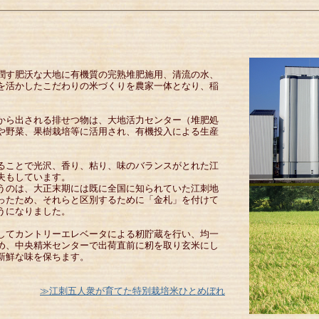
潤す肥沃な大地に有機質の完熟堆肥施用、清流の水、
を活かしたこだわりの米づくりを農家一体となり、稲
から出される排せつ物は、大地活力センター（堆肥処
や野菜、果樹栽培等に活用され、有機投入による生産
ることで光沢、香り、粘り、味のバランスがとれた江
夫もしています。
うのは、大正末期には既に全国に知られていた江刺地
ったため、それらと区別するために「金札」を付けて
うになりました。
してカントリーエレベータによる籾貯蔵を行い、均一
め、中央精米センターで出荷直前に籾を取り玄米にし
新鮮な味を保ちます。
≫江刺五人衆が育てた特別栽培米ひとめぼれ