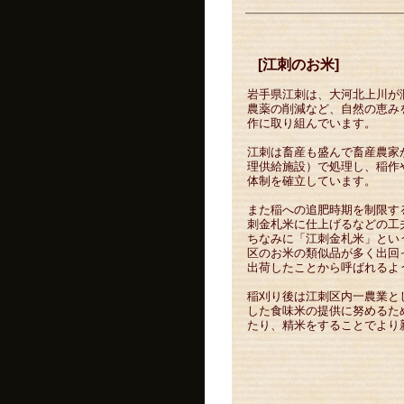
[江刺のお米]
岩手県江刺は、大河北上川が
農薬の削減など、自然の恵み
作に取り組んでいます。
江刺は畜産も盛んで畜産農家
理供給施設）で処理し、稲作
体制を確立しています。
また稲への追肥時期を制限す
刺金札米に仕上げるなどの工
ちなみに「江刺金札米」とい
区のお米の類似品が多く出回
出荷したことから呼ばれるよ
稲刈り後は江刺区内一農業と
した食味米の提供に努めるた
たり、精米をすることでより