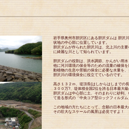
岩手県奥州市胆沢区にある胆沢ダムは 胆沢
状地の中心部に位置しています。
胆沢ダムが作られた胆沢川は、北上川の主要
に綺麗な川として知られています。
胆沢ダムの役割は、洪水調節、かんがい用水
他に河川環境の保全等のための流量の確保を
動植物の生息や景観の保全に必要な水量を、
胆沢川の環境保全に役立てているのです。
高さ１３２ｍ、堤頂長(はしからはしまでの長
３００万?、堤体積全国2位を誇る日本最大
胆沢ダムは中心部に土、そのまわりに砂利、
て造る形式の「中央コア型ロックフィルダム
この地域の方たちにとって、念願の日本最大
その壮大なスケールの風景は必見ですよ！