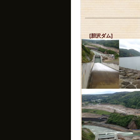
[胆沢ダム]