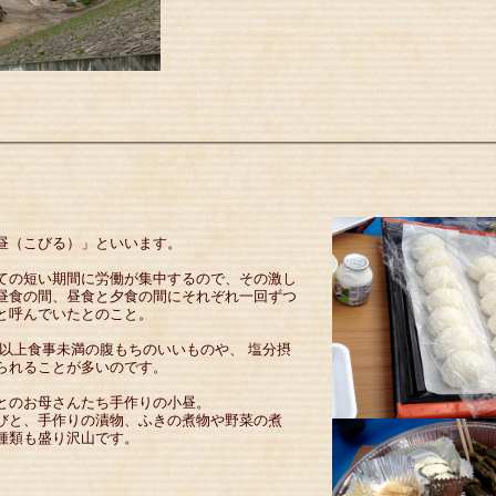
昼（こびる）」といいます。
ての短い期間に労働が集中するので、その激し
昼食の間、昼食と夕食の間にそれぞれ一回ずつ
と呼んでいたとのこと。
つ以上食事未満の腹もちのいいものや、 塩分摂
られることが多いのです。
とのお母さんたち手作りの小昼。
びと、手作りの漬物、ふきの煮物や野菜の煮
種類も盛り沢山です。