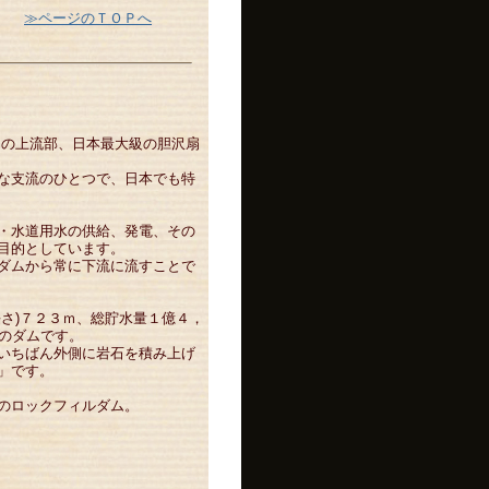
≫ページのＴＯＰへ
川の上流部、日本最大級の胆沢扇
な支流のひとつで、日本でも特
・水道用水の供給、発電、その
目的としています。
ダムから常に下流に流すことで
さ)７２３ｍ、総貯水量１億４，
級のダムです。
いちばん外側に岩石を積み上げ
」です。
のロックフィルダム。