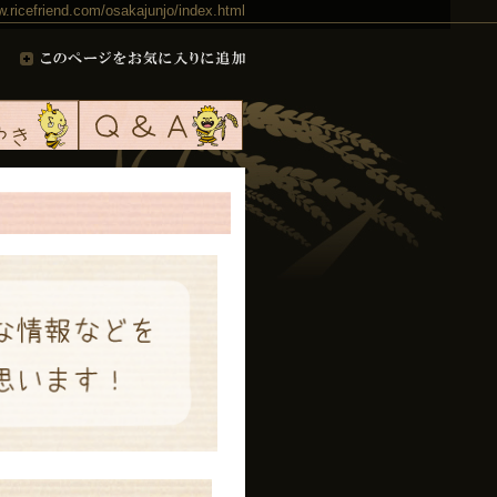
w.ricefriend.com/osakajunjo/index.html