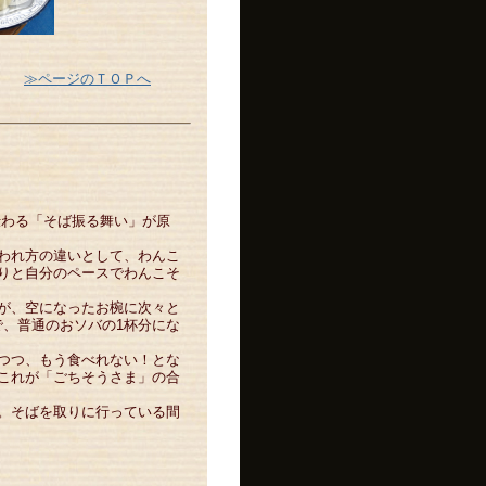
≫ページのＴＯＰへ
伝わる「そば振る舞い」が原
われ方の違いとして、わんこ
りと自分のペースでわんこそ
が、空になったお椀に次々と
で、普通のおソバの1杯分にな
つつ、もう食べれない！とな
これが「ごちそうさま」の合
。そばを取りに行っている間