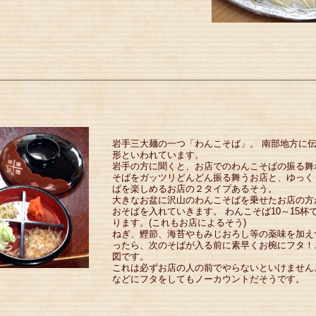
岩手三大麺の一つ「わんこそば」。 南部地方に
形といわれています。
岩手の方に聞くと、お店でのわんこそばの振る舞
そばをガッツリどんどん振る舞うお店と、ゆっく
ばを楽しめるお店の２タイプあるそう。
大きなお盆に沢山のわんこそばを乗せたお店の方
おそばを入れていきます。 わんこそば10～15杯
ります。(これもお店によるそう)
ねぎ、鰹節、海苔やもみじおろし等の薬味を加え
ったら、次のそばが入る前に素早くお椀にフタ！
図です。
これは必ずお店の人の前でやらないといけません
などにフタをしてもノーカウントだそうです。