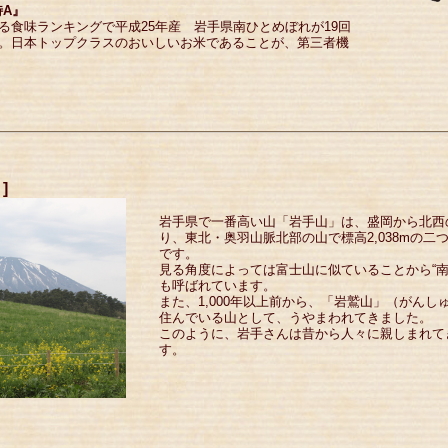
A』
よる食味ランキングで平成25年産 岩手県南ひとめぼれが19回
得。日本トップクラスのおいしいお米であることが、第三者機
]
岩手県で一番高い山「岩手山」は、盛岡から北西の
り、東北・奥羽山脈北部の山で標高2,038mの
です。
見る角度によっては富士山に似ていることから“南部
も呼ばれています。
また、1,000年以上前から、「岩鷲山」（がん
住んでいる山として、うやまわれてきました。
このように、岩手さんは昔から人々に親しまれて
す。