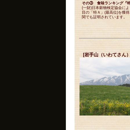
その③ 食味ランキング『特
(一財)日本穀物検定協会に
目の「特Ａ」(最高位)を獲
関でも証明されています。
[岩手山（いわてさん）