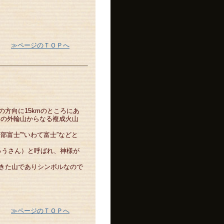
≫ページのＴＯＰへ
方向に15kmのところにあ
二つの外輪山からなる複成火山
富士”“いわて富士”などと
しゅうさん）と呼ばれ、神様が
きた山でありシンボルなので
≫ページのＴＯＰへ