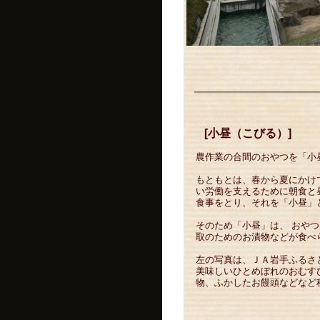
[小昼（こびる）]
農作業の合間のおやつを「小
もともとは、春から夏にかけ
い労働を支えるために朝食と
食事をとり、それを「小昼」
そのため「小昼」は、 おや
取のためのお漬物などが食べ
左の写真は、ＪＡ岩手ふるさ
美味しいひとめぼれのおむす
物、ふかしたお饅頭などなど