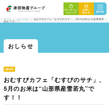
オンライン
お問い
MENU
ショップ
合わせ
ホーム
>
おしらせ
>
おむすびカフェ「むすびのサチ」、5月のお米は“山形県産雪
若丸”です！！
三位一体の取り組み
おしらせ
産地・生産者
最新情報
津田物産グループ
商品紹介
NEWS
販売者・消費者
おむすびカフェ「むすびのサチ」、
会社概要
5月のお米は“山形県産雪若丸”で
コンセプト
す！！
サステナビリティ